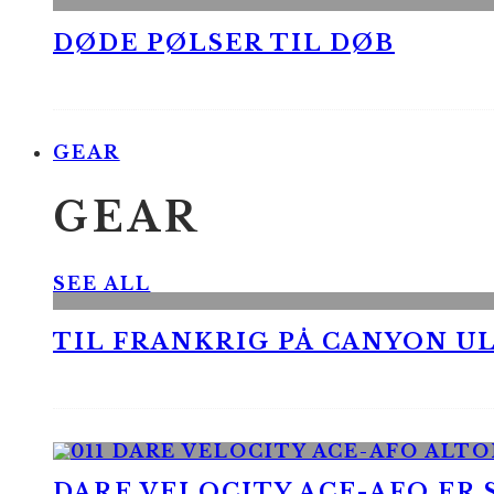
DØDE PØLSER TIL DØB
GEAR
GEAR
SEE ALL
TIL FRANKRIG PÅ CANYON UL
DARE VELOCITY ACE-AFO ER