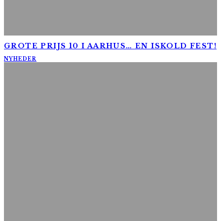
GROTE PRIJS 10 I AARHUS… EN ISKOLD FEST!
NYHEDER