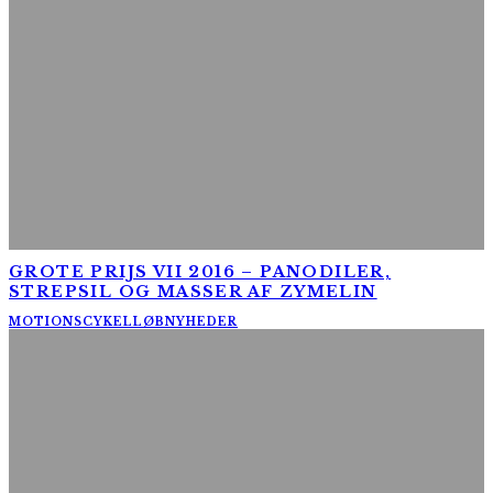
GROTE PRIJS VII 2016 – PANODILER,
STREPSIL OG MASSER AF ZYMELIN
MOTIONSCYKELLØB
NYHEDER