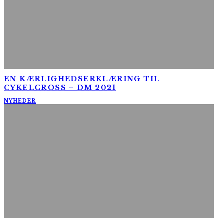
EN KÆRLIGHEDSERKLÆRING TIL
CYKELCROSS – DM 2021
NYHEDER