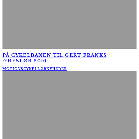
PÅ CYKELBANEN TIL GERT FRANKS
ÆRESLØB 2016
MOTIONSCYKELLØB
NYHEDER