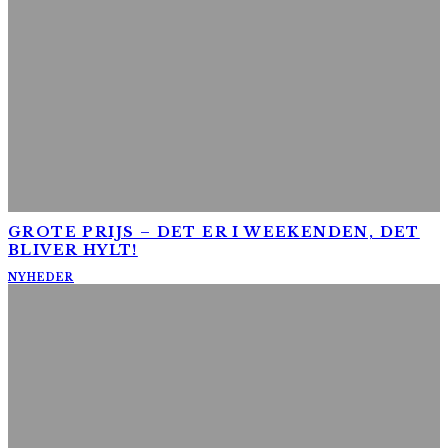
GROTE PRIJS – DET ER I WEEKENDEN, DET
BLIVER HYLT!
NYHEDER