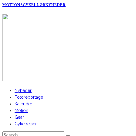
MOTIONSCYKELLØB
NYHEDER
AltomCykling.dk 2025 | Tel.: +45 23 49 19 39
Nyheder
Fotoreportage
Kalender
Motion
Gear
Cykelrejser