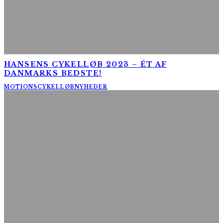
HANSENS CYKELLØB 2023 – ÉT AF
DANMARKS BEDSTE!
MOTIONSCYKELLØB
NYHEDER