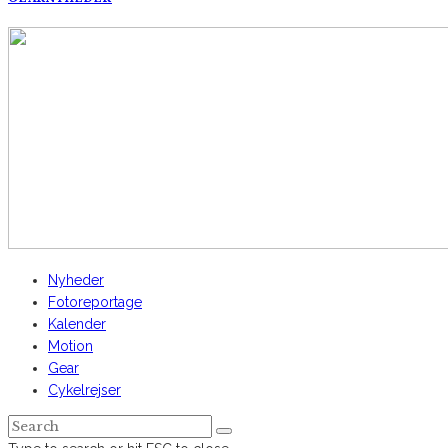
AltomCykling.dk 2025 | Tel.: +45 23 49 19 39
Nyheder
Fotoreportage
Kalender
Motion
Gear
Cykelrejser