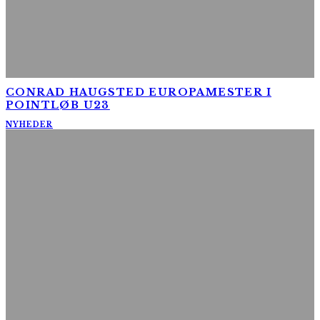
CONRAD HAUGSTED EUROPAMESTER I
POINTLØB U23
NYHEDER