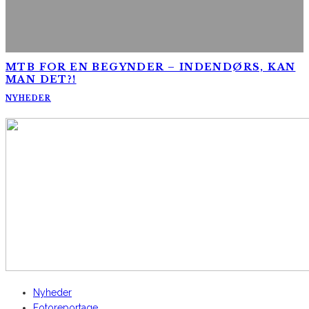
MTB FOR EN BEGYNDER – INDENDØRS, KAN
MAN DET?!
NYHEDER
AltomCykling.dk 2025 | Tel.: +45 23 49 19 39
Nyheder
Fotoreportage