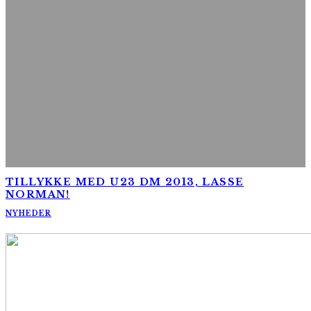
TILLYKKE MED U23 DM 2013, LASSE
NORMAN!
NYHEDER
AltomCykling.dk 2025 | Tel.: +45 23 49 19 39