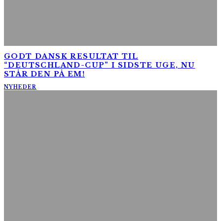
GODT DANSK RESULTAT TIL
“DEUTSCHLAND-CUP” I SIDSTE UGE, NU
STÅR DEN PÅ EM!
NYHEDER