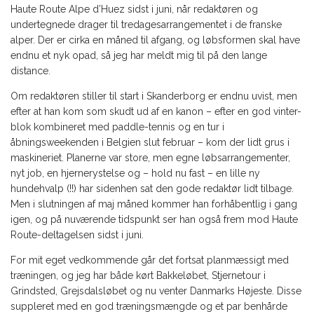
Haute Route Alpe d’Huez sidst i juni, når redaktøren og
undertegnede drager til tredagesarrangementet i de franske
alper. Der er cirka en måned til afgang, og løbsformen skal have
endnu et nyk opad, så jeg har meldt mig til på den lange
distance.
Om redaktøren stiller til start i Skanderborg er endnu uvist, men
efter at han kom som skudt ud af en kanon – efter en god vinter-
blok kombineret med paddle-tennis og en tur i
åbningsweekenden i Belgien slut februar – kom der lidt grus i
maskineriet. Planerne var store, men egne løbsarrangementer,
nyt job, en hjernerystelse og – hold nu fast – en lille ny
hundehvalp (!!) har sidenhen sat den gode redaktør lidt tilbage.
Men i slutningen af maj måned kommer han forhåbentlig i gang
igen, og på nuværende tidspunkt ser han også frem mod Haute
Route-deltagelsen sidst i juni.
For mit eget vedkommende går det fortsat planmæssigt med
træningen, og jeg har både kørt Bakkeløbet, Stjernetour i
Grindsted, Grejsdalsløbet og nu venter Danmarks Højeste. Disse
suppleret med en god træningsmængde og et par benhårde