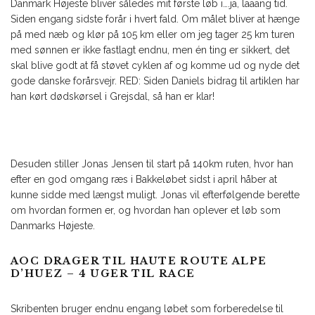
Danmark Højeste bliver således mit første løb
i….
ja
,
laaang
tid.
Siden engang sidste forår i hvert fald. Om målet bliver at hænge
på med næb og klør på 105 km eller om jeg tager 25 km turen
med sønnen er ikke fastlagt endnu, men én ting er sikkert, det
skal blive godt at få støvet cyklen af og komme ud og nyde det
gode danske forårsvejr. RED: Siden Daniels bidrag til artiklen har
han kørt dødskørsel i Grejsdal, så han er klar!
Desuden stiller Jonas Jensen til start på 140km ruten, hvor han
efter en god omgang ræs i Bakkeløbet sidst i april håber at
kunne sidde med længst muligt. Jonas vil efterfølgende berette
om hvordan formen er, og hvordan han oplever et løb som
Danmarks Højeste.
AOC DRAGER TIL HAUTE ROUTE ALPE
D’HUEZ – 4 UGER TIL RACE
Skribenten bruger endnu engang løbet som forberedelse til