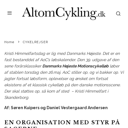
SØREN KUIPERS
·
CYKELREJSER
MOTIONSCYKELLØB
NYHEDER
·
MAY 25, 2022
Danmarks Højeste 2015 © Lars Nielsen // Altomcykling.dk
DANMARKS HØJESTE
MOTIONSLØB – EN KLASSIKER
Home
CYKELREJSER
PÅ KRISTI HIMMELFARTSDAG
Kristi Himmelfartsdag er lig med Danmarks Højeste. Det er en
fast bestanddel af AoC’s løbskalender.
Den 39. udgave af den
sene forårsklassiker
Danmarks Højeste Motionscykelløb
løber
af stablen torsdag den 26.maj. AoC stiller op, og vi bakker op. Vi
jagter fortsat løbsform, oplevelser og ønsket om fortsat
eksistens af et klassisk cykelløb på den danske motionsscene.
Der skal støttes op, så kom af sted – Kristi Himmelfart i
Skanderborg.
Af: Søren Kuipers og Daniel Vestergaard Andersen
EN ORGANISATION MED STYR PÅ