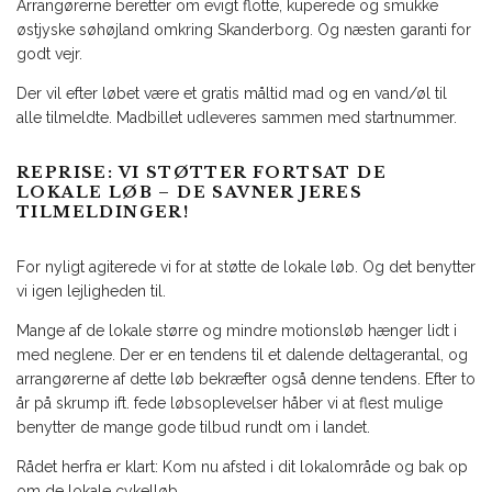
Arrangørerne beretter om evigt flotte, kuperede og smukke
østjyske søhøjland omkring Skanderborg. Og næsten garanti for
godt vejr.
Der vil efter løbet være et gratis måltid mad og en vand/øl til
alle tilmeldte. Madbillet udleveres sammen med startnummer.
REPRISE: VI STØTTER FORTSAT DE
LOKALE LØB – DE SAVNER JERES
TILMELDINGER!
For nyligt agiterede vi for at støtte de lokale løb. Og det benytter
vi igen lejligheden til.
Mange af de lokale større og mindre motionsløb hænger lidt i
med neglene. Der er en tendens til et dalende deltagerantal, og
arrangørerne af dette løb bekræfter også denne tendens. Efter to
år på skrump ift. fede løbsoplevelser håber vi at flest mulige
benytter de mange gode tilbud rundt om i landet.
Rådet herfra er klart: Kom nu afsted i dit lokalområde og bak op
om de lokale cykelløb.