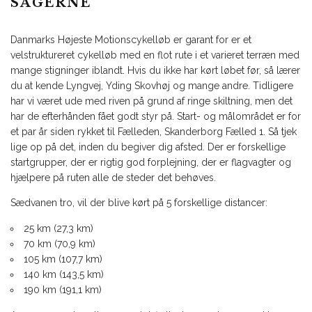
SAGERNE
Danmarks Højeste Motionscykelløb er garant for er et
velstruktureret cykelløb med en flot rute i et varieret terræn med
mange stigninger iblandt. Hvis du ikke har kørt løbet før, så lærer
du at kende Lyngvej, Yding Skovhøj og mange andre. Tidligere
har vi været ude med riven på grund af ringe skiltning, men det
har de efterhånden fået godt styr på. Start- og målområdet er for
et par år siden rykket til Fælleden, Skanderborg Fælled 1. Så tjek
lige op på det, inden du begiver dig afsted. Der er forskellige
startgrupper, der er rigtig god forplejning, der er flagvagter og
hjælpere på ruten alle de steder det behøves.
Sædvanen tro, vil der blive kørt på 5 forskellige distancer:
25 km (27,3 km)
70 km (70,9 km)
105 km (107,7 km)
140 km (143,5 km)
190 km (191,1 km)