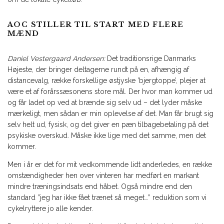
AOC STILLER TIL START MED FLERE
MÆND
Daniel Vestergaard Andersen:
Det traditionsrige Danmarks
Højeste, der bringer deltagerne rundt på en, afhængig af
distancevalg, række forskellige østjyske ’bjergtoppe’, plejer at
være et af forårssæsonens store mål. Der hvor man kommer ud
og får ladet op ved at brænde sig selv ud – det lyder måske
mærkeligt, men sådan er min oplevelse af det. Man får brugt sig
selv helt ud, fysisk, og det giver en pæn tilbagebetaling på det
psykiske overskud. Måske ikke lige med det samme, men det
kommer.
Men i år er det for mit vedkommende lidt anderledes, en række
omstændigheder hen over vinteren har medført en markant
mindre træningsindsats end håbet. Også mindre end den
standard ”jeg har ikke fået trænet så meget…” reduktion som vi
cykelryttere jo alle kender.