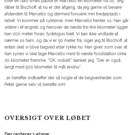
Efter en halv times pause er Marcello én kilometer fra os. Jeg
råber til Bischoff, at nu er der afgang, da jeg gerne vil bevare
afstanden til Marcello og dermed forsvare min tredjeplads i
løbet. Vi kommer på cyklerne, men Marcello henter os. Han går
videre i et angreb og henover de næste tre-fire kilometer ligger
han 200 meter foran, tydeligvis træt. Vi kan ikke undlade at
nærme os ham, og da vi er 50 meter fra, siger jeg til Bischoff, at
enten skal vi blive bagved eller rykke nu. Han giver som svar, at
han synes vi skal tage Marcello med til næste foodstation cirka
20 kilometer fremme. “OK, nobelt”, tænker jeg. “Der er også
langt med 500 kilometer til mål endnu”.
…er herefter indtræffer der så nogle af de begivenheder som
Peter gerne selv vil berette om!
OVERSIGT OVER LØBET
Der resterer 1 etape: