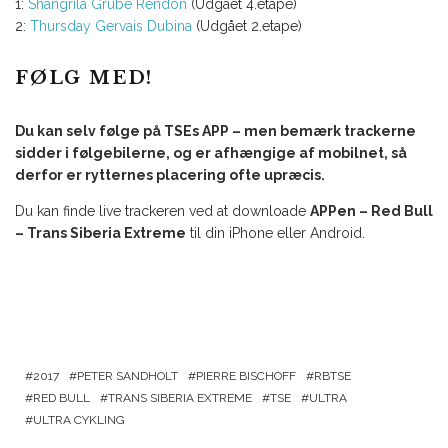
1:
Shangrila Grube Rendon
(Udgået 4.etape)
2:
Thursday Gervais Dubina
(Udgået 2.etape)
FØLG MED!
Du kan selv følge på TSEs APP – men bemærk trackerne
sidder i følgebilerne, og er afhængige af mobilnet, så
derfor er rytternes placering ofte upræcis.
Du kan finde live trackeren ved at downloade
APPen – Red Bull
– Trans Siberia Extreme
til din iPhone eller Android.
2017
PETER SANDHOLT
PIERRE BISCHOFF
RBTSE
RED BULL
TRANS SIBERIA EXTREME
TSE
ULTRA
ULTRA CYKLING