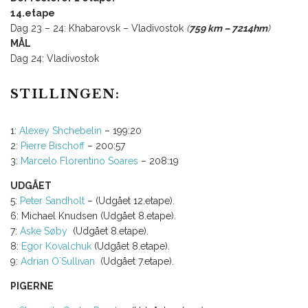
14.etape
Dag 23 – 24: Khabarovsk – Vladivostok
(
759 km – 7214hm
)
MÅL
Dag 24: Vladivostok
STILLINGEN:
1:
Alexey Shchebelin
– 199:20
2:
Pierre Bischoff
– 200:57
3:
Marcelo Florentino Soares
– 208:19
UDGÅET
5:
Peter Sandholt
– (Udgået 12.etape).
6: Michael Knudsen (Udgået 8.etape).
7:
Aske Søby
(Udgået 8.etape).
8:
Egor Kovalchuk
(Udgået 8.etape).
9:
Adrian O´Sullivan
(Udgået 7.etape).
PIGERNE