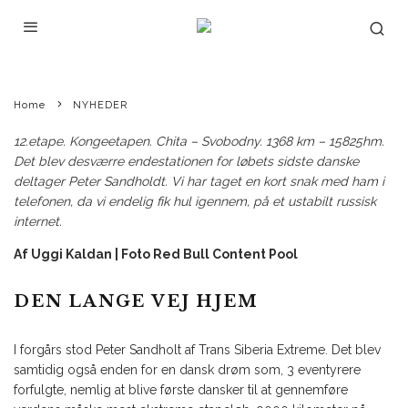
Photographer Credit: Pavel Sukhorukov / Red Bull Content Pool
Home
NYHEDER
12.etape. Kongeetapen. Chita – Svobodny. 1368 km – 15825hm.
Det blev desværre endestationen for løbets sidste danske
deltager Peter Sandholdt. Vi har taget en kort snak med ham i
telefonen, da vi endelig fik hul igennem, på et ustabilt russisk
internet.
Af Uggi Kaldan | Foto Red Bull Content Pool
DEN LANGE VEJ HJEM
I forgårs stod Peter Sandholt af Trans Siberia Extreme. Det blev
samtidig også enden for en dansk drøm som, 3 eventyrere
forfulgte, nemlig at blive første dansker til at gennemføre