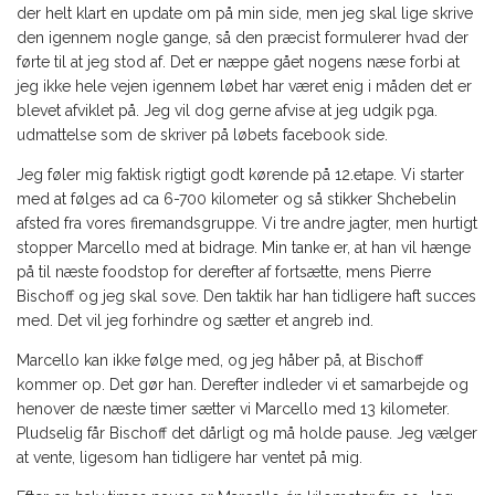
der helt klart en update om på min side, men jeg skal lige skrive
den igennem nogle gange, så den præcist formulerer hvad der
førte til at jeg stod af. Det er næppe gået nogens næse forbi at
jeg ikke hele vejen igennem løbet har været enig i måden det er
blevet afviklet på. Jeg vil dog gerne afvise at jeg udgik pga.
udmattelse som de skriver på løbets facebook side.
Jeg føler mig faktisk rigtigt godt kørende på 12.etape. Vi starter
med at følges ad ca 6-700 kilometer og så stikker Shchebelin
afsted fra vores firemandsgruppe. Vi tre andre jagter, men hurtigt
stopper Marcello med at bidrage. Min tanke er, at han vil hænge
på til næste foodstop for derefter af fortsætte, mens Pierre
Bischoff og jeg skal sove. Den taktik har han tidligere haft succes
med. Det vil jeg forhindre og sætter et angreb ind.
Marcello kan ikke følge med, og jeg håber på, at Bischoff
kommer op. Det gør han. Derefter indleder vi et samarbejde og
henover de næste timer sætter vi Marcello med 13 kilometer.
Pludselig får Bischoff det dårligt og må holde pause. Jeg vælger
at vente, ligesom han tidligere har ventet på mig.