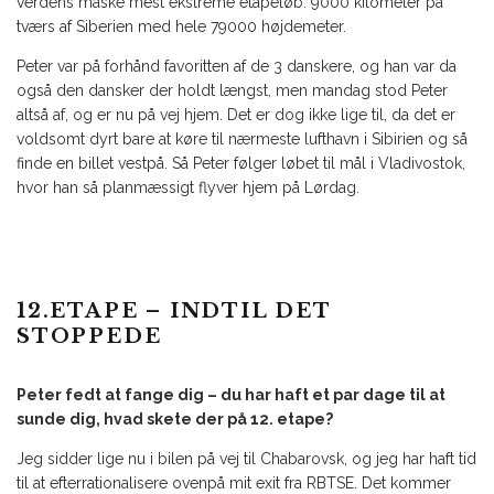
verdens måske mest ekstreme etapeløb. 9000 kilometer på
tværs af Siberien med hele 79000 højdemeter.
Peter var på forhånd favoritten af de 3 danskere, og han var da
også den dansker der holdt længst, men mandag stod Peter
altså af, og er nu på vej hjem. Det er dog ikke lige til, da det er
voldsomt dyrt bare at køre til nærmeste lufthavn i Sibirien og så
finde en billet vestpå. Så Peter følger løbet til mål i Vladivostok,
hvor han så planmæssigt flyver hjem på Lørdag.
12.ETAPE – INDTIL DET
STOPPEDE
Peter fedt at fange dig – du har haft et par dage til at
sunde dig, hvad skete der på 12. etape?
Jeg sidder lige nu i bilen på vej til Chabarovsk, og jeg har haft tid
til at efterrationalisere ovenpå mit exit fra RBTSE. Det kommer