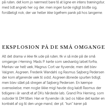
på ruten, det kom jo nærmest bare til at ligne en intens træningstur,
med lidt angreb her og der, men ingen turde rigtigt blotte sig,
forståeligt nok, der var heller ikke ligefrem panik på hos langerne.
EKSPLOSION PÅ DE SMÅ OMGANGE
Alt det drama vi ikke fik ude på ruten, fik vi så inde på de små
omgange i Herning. Mads P. kørte som sædvanlig løbet forfra,
Mørkøv var helt væk, Magnus Cort var flyvende, men det blev
Valgren, Asgreen, Frederik Wandahl og Rasmus Søjberg Pedersen
der kom afgørende væk til sidst, Asgreen åbnede spurten tidligt,
men blev slået på stregen af Søjberg Pedersen. En kæmpe
overraskelse, men nogle (ikke mig) havde dog kaldt Rasmus der
tidligere i år vandt et af DKs hårdeste løb, Grand Prix Herning, som
outsider til DM titlen. Han er flyvende i år, lad os håbe det kaster en
kontrakt af sig til den unge mand, der pt. “kun” kører på