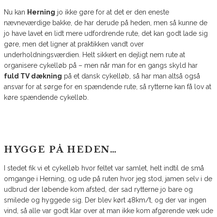
Nu kan
Herning
jo ikke gøre for at det er den eneste
nævneværdige bakke, de har derude på heden, men så kunne de
jo have lavet en lidt mere udfordrende rute, det kan godt lade sig
gøre, men det ligner at praktikken vandt over
underholdningsværdien. Helt sikkert en dejligt nem rute at
organisere cykelløb på – men når man for en gangs skyld har
fuld TV dækning
på et dansk cykelløb, så har man altså også
ansvar for at sørge for en spændende rute, så rytterne kan få lov at
køre spændende cykelløb.
HYGGE PÅ HEDEN…
I stedet fik vi et cykelløb hvor feltet var samlet, helt indtil de små
omgange i Herning, og ude på ruten hvor jeg stod, jamen selv i de
udbrud der løbende kom afsted, der sad rytterne jo bare og
smilede og hyggede sig. Der blev kørt 48km/t, og der var ingen
vind, så alle var godt klar over at man ikke kom afgørende væk ude