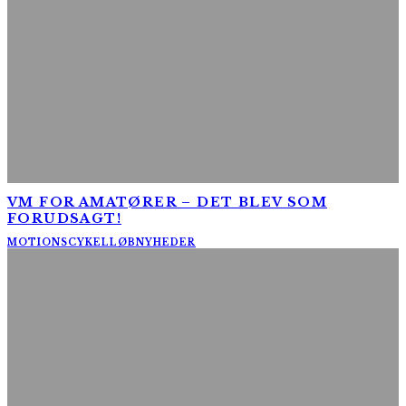
VM FOR AMATØRER – DET BLEV SOM
FORUDSAGT!
MOTIONSCYKELLØB
NYHEDER