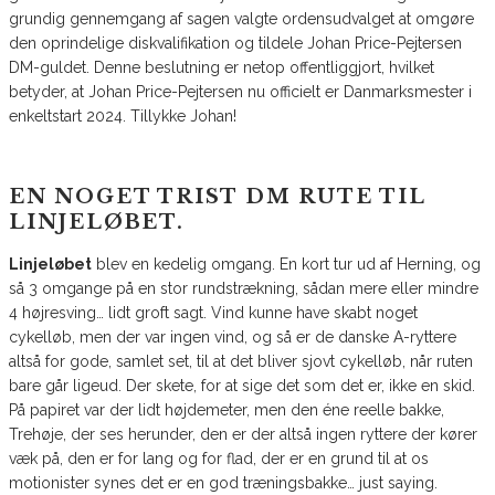
grundig gennemgang af sagen valgte ordensudvalget at omgøre
den oprindelige diskvalifikation og tildele Johan Price-Pejtersen
DM-guldet. Denne beslutning er netop offentliggjort, hvilket
betyder, at Johan Price-Pejtersen nu officielt er Danmarksmester i
enkeltstart 2024. Tillykke Johan!
EN NOGET TRIST DM RUTE TIL
LINJELØBET.
Linjeløbet
blev en kedelig omgang. En kort tur ud af Herning, og
så 3 omgange på en stor rundstrækning, sådan mere eller mindre
4 højresving… lidt groft sagt. Vind kunne have skabt noget
cykelløb, men der var ingen vind, og så er de danske A-ryttere
altså for gode, samlet set, til at det bliver sjovt cykelløb, når ruten
bare går ligeud. Der skete, for at sige det som det er, ikke en skid.
På papiret var der lidt højdemeter, men den éne reelle bakke,
Trehøje, der ses herunder, den er der altså ingen ryttere der kører
væk på, den er for lang og for flad, der er en grund til at os
motionister synes det er en god træningsbakke… just saying.