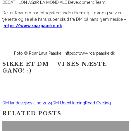
DECATHLON AG2R LA MONDIALE Development Team.
Det er Roar der har fotograferet inde i Herning – gør dig selv en
tjeneste og se alle hans super skud fra DM på hans hjemmeside –
https://www.roarpaaske.dk
Foto © Roar Lava Paaske | https://www.roarpaaske.dk
SIKKE ET DM – VI SES NÆSTE
GANG! :)
DM landevejscykling 2024
DM Ugen
Herning
Road Cycling
RELATED POSTS