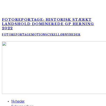
FOTOREPORTAGE: HISTORISK STÆRKT
LANDSHOLD DOMINEREDE GP HERNING
2022
FOTOREPORTAGE
MOTIONSCYKELLØB
NYHEDER
AltomCykling.dk 2025 | Tel.: +45 23 49 19 39
Nyheder