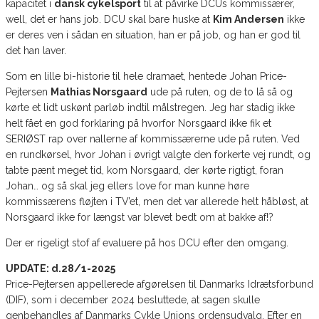
kapacitet i
dansk cykelsport
til at påvirke DCUs kommissærer,
well, det er hans job. DCU skal bare huske at
Kim Andersen
ikke
er deres ven i sådan en situation, han er på job, og han er god til
det han laver.
Som en lille bi-historie til hele dramaet, hentede Johan Price-
Pejtersen
Mathias Norsgaard
ude på ruten, og de to lå så og
kørte et lidt uskønt parløb indtil målstregen. Jeg har stadig ikke
helt fået en god forklaring på hvorfor Norsgaard ikke fik et
SERIØST rap over nallerne af kommissærerne ude på ruten. Ved
en rundkørsel, hvor Johan i øvrigt valgte den forkerte vej rundt, og
tabte pænt meget tid, kom Norsgaard, der kørte rigtigt, foran
Johan… og så skal jeg ellers love for man kunne høre
kommissærens fløjten i TV’et, men det var allerede helt håbløst, at
Norsgaard ikke for længst var blevet bedt om at bakke af!?
Der er rigeligt stof af evaluere på hos DCU efter den omgang.
UPDATE: d.28/1-2025
Price-Pejtersen appellerede afgørelsen til Danmarks Idrætsforbund
(DIF), som i december 2024 besluttede, at sagen skulle
genbehandles af Danmarks Cykle Unions ordensudvalg. Efter en