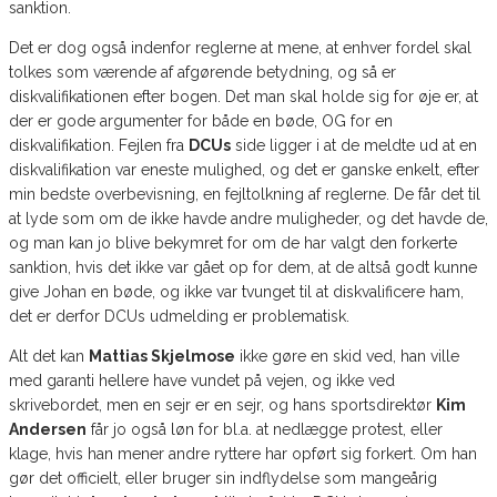
sanktion.
Det er dog også indenfor reglerne at mene, at enhver fordel skal
tolkes som værende af afgørende betydning, og så er
diskvalifikationen efter bogen. Det man skal holde sig for øje er, at
der er gode argumenter for både en bøde, OG for en
diskvalifikation. Fejlen fra
DCUs
side ligger i at de meldte ud at en
diskvalifikation var eneste mulighed, og det er ganske enkelt, efter
min bedste overbevisning, en fejltolkning af reglerne. De får det til
at lyde som om de ikke havde andre muligheder, og det havde de,
og man kan jo blive bekymret for om de har valgt den forkerte
sanktion, hvis det ikke var gået op for dem, at de altså godt kunne
give Johan en bøde, og ikke var tvunget til at diskvalificere ham,
det er derfor DCUs udmelding er problematisk.
Alt det kan
Mattias Skjelmose
ikke gøre en skid ved, han ville
med garanti hellere have vundet på vejen, og ikke ved
skrivebordet, men en sejr er en sejr, og hans sportsdirektør
Kim
Andersen
får jo også løn for bl.a. at nedlægge protest, eller
klage, hvis han mener andre ryttere har opført sig forkert. Om han
gør det officielt, eller bruger sin indflydelse som mangeårig