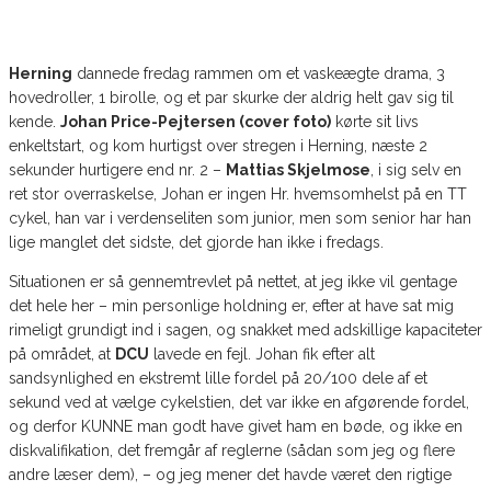
Herning
dannede fredag rammen om et vaskeægte drama, 3
hovedroller, 1 birolle, og et par skurke der aldrig helt gav sig til
kende.
Johan Price-Pejtersen (cover foto)
kørte sit livs
enkeltstart, og kom hurtigst over stregen i Herning, næste 2
sekunder hurtigere end nr. 2 –
Mattias Skjelmose
, i sig selv en
ret stor overraskelse, Johan er ingen Hr. hvemsomhelst på en TT
cykel, han var i verdenseliten som junior, men som senior har han
lige manglet det sidste, det gjorde han ikke i fredags.
Situationen er så gennemtrevlet på nettet, at jeg ikke vil gentage
det hele her – min personlige holdning er, efter at have sat mig
rimeligt grundigt ind i sagen, og snakket med adskillige kapaciteter
på området, at
DCU
lavede en fejl. Johan fik efter alt
sandsynlighed en ekstremt lille fordel på 20/100 dele af et
sekund ved at vælge cykelstien, det var ikke en afgørende fordel,
og derfor KUNNE man godt have givet ham en bøde, og ikke en
diskvalifikation, det fremgår af reglerne (sådan som jeg og flere
andre læser dem), – og jeg mener det havde været den rigtige