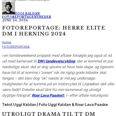
UGGI KALDAN
·
FOTOREPORTAGE
NYHEDER
·
JUNE 24, 2024
FOTOREPORTAGE: HERRE ELITE
DM I HERNING 2024
Home
FOTOREPORTAGE
I en familieweekend proppet med aftaler forsøgte jeg også at nå
ud med kameraet til
DM i landevejscykling
, der er kommet et par
hæderlige skud, det er dog sjovere at have hele dage, og ligesom
have tid til at komme i “zonen” når de rigtig gode billeder skal
fanges – det blev dog “ok”, næste år må jeg undersøge
muligheden for at komme på en motorcykel til Linjeløbet, det ville
være fedt!! Enkelte skud lånt fra min kammerat og utroligt
dygtige fotograf,
Roar Lava Paaske!!
(- efter aftale naturligvis).
Tekst Uggi Kaldan | Foto Uggi Kaldan & Roar Lava Paaske
UTROLIGT DRAMA TIL TT DM