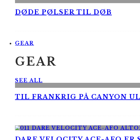
DØDE PØLSER TIL DØB
GEAR
GEAR
SEE ALL
TIL FRANKRIG PÅ CANYON UL
DARE VELOCITY ACE-AFO ER