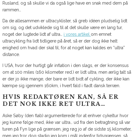
Rusland, og så skulle vi da også lige have en snak med dem på
rammen…
Da de allesammen er ultracyklister, så greb idéen pludselig lidt
om sig, og det udviklede sig til at det skulle være en lang tur,
noget der lugtede lidt af ultra…
i vores artikel
om emnet
ultracykling fra lidt tidligere på året, så er der dog ikke helt
enighed om hvad der skal til, for at noget kan kaldes en “ultra”
distance.
I USA, hvor der hurtigt går inflation i den slags, er der konsensus
om at 100 miles (160 kilometer red.) er lidt ultra, men ærlig talt så
er der jo ikke mange, der bare er lidt bidt af cykling, der ikke kan
kæmpe sig igennem 160km, i hvert fald i fladt dansk terræn.
HVIS REDAKTØREN KAN, SÅ ER
DET NOK IKKE RET ULTRA…
Aske Søby (den flab) argumenterede for at enhver cykeltur hvor
jeg kunne følge med, ikke var ultra… ud fra den betragtning så var
turen på Fyn lige på grænsen, jeg røg jo af de sidste 15 kilometer,
men jeg tror dog stadig jeg kom i mål indenfor tidsgrænsen, så