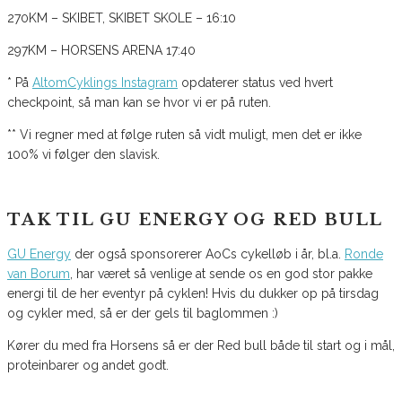
270KM – SKIBET, SKIBET SKOLE – 16:10
297KM – HORSENS ARENA 17:40
* På
AltomCyklings Instagram
opdaterer status ved hvert
checkpoint, så man kan se hvor vi er på ruten.
** Vi regner med at følge ruten så vidt muligt, men det er ikke
100% vi følger den slavisk.
TAK TIL GU ENERGY OG RED BULL
GU Energy
der også sponsorerer AoCs cykelløb i år, bl.a.
Ronde
van Borum
, har været så venlige at sende os en god stor pakke
energi til de her eventyr på cyklen! Hvis du dukker op på tirsdag
og cykler med, så er der gels til baglommen :)
Kører du med fra Horsens så er der Red bull både til start og i mål,
proteinbarer og andet godt.