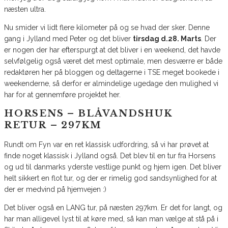
næsten ultra.
Nu smider vi lidt flere kilometer på og se hvad der sker. Denne
gang i Jylland med Peter og det bliver
tirsdag d.28. Marts
. Der
er nogen der har efterspurgt at det bliver i en weekend, det havde
selvfølgelig også været det mest optimale, men desværre er både
redaktøren her på bloggen og deltagerne i TSE meget bookede i
weekenderne, så derfor er almindelige ugedage den mulighed vi
har for at gennemføre projektet her.
HORSENS – BLÅVANDSHUK
RETUR – 297KM
Rundt om Fyn var en ret klassisk udfordring, så vi har prøvet at
finde noget klassisk i Jylland også. Det blev til en tur fra Horsens
og ud til danmarks yderste vestlige punkt og hjem igen. Det bliver
helt sikkert en flot tur, og der er rimelig god sandsynlighed for at
der er medvind på hjemvejen :)
Det bliver også en LANG tur, på næsten 297km. Er det for langt, og
har man alligevel lyst til at køre med, så kan man vælge at stå på i