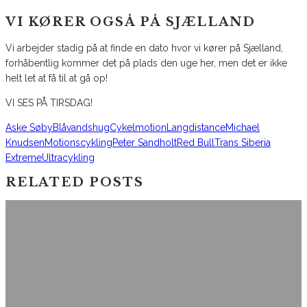
VI KØRER OGSÅ PÅ SJÆLLAND
Vi arbejder stadig på at finde en dato hvor vi kører på Sjælland,
forhåbentlig kommer det på plads den uge her, men det er ikke
helt let at få til at gå op!
VI SES PÅ TIRSDAG!
Aske Søby
Blåvandshug
Cykelmotion
Langdistance
Michael
Knudsen
Motionscykling
Peter Sandholt
Red Bull
Trans Siberia
Extreme
Ultracykling
RELATED POSTS