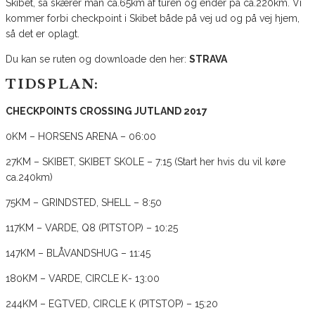
Skibet, så skærer man ca.65km af turen og ender på ca.220km. Vi
kommer forbi checkpoint i Skibet både på vej ud og på vej hjem,
så det er oplagt.
Du kan se ruten og downloade den her:
STRAVA
TIDSPLAN:
CHECKPOINTS CROSSING JUTLAND 2017
0KM – HORSENS ARENA – 06:00
27KM – SKIBET, SKIBET SKOLE – 7:15 (Start her hvis du vil køre
ca.240km)
75KM – GRINDSTED, SHELL – 8:50
117KM – VARDE, Q8 (PITSTOP) – 10:25
147KM – BLÅVANDSHUG – 11:45
180KM – VARDE, CIRCLE K- 13:00
244KM – EGTVED, CIRCLE K (PITSTOP) – 15:20