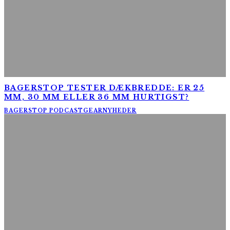
BAGERSTOP TESTER DÆKBREDDE: ER 25
MM, 30 MM ELLER 36 MM HURTIGST?
BAGERSTOP PODCAST
GEAR
NYHEDER