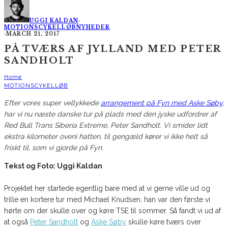
UGGI KALDAN
·
MOTIONSCYKELLØB
NYHEDER
·
MARCH 21, 2017
PÅ TVÆRS AF JYLLAND MED PETER
SANDHOLT
Home
MOTIONSCYKELLØB
Efter vores super vellykkede
arrangement på Fyn med Aske Søby
,
har vi nu næste danske tur på plads med den jyske udfordrer af
Red Bull Trans Siberia Extreme, Peter Sandholt. Vi smider lidt
ekstra kilometer oveni hatten, til gengæld kører vi ikke helt så
friskt til, som vi gjorde på Fyn.
Tekst og Foto: Uggi Kaldan
Projektet her startede egentlig bare med at vi gerne ville ud og
trille en kortere tur med Michael Knudsen, han var den første vi
hørte om der skulle over og køre TSE til sommer. Så fandt vi ud af
at også
Peter Sandholt
og
Aske Søby
skulle køre tværs over