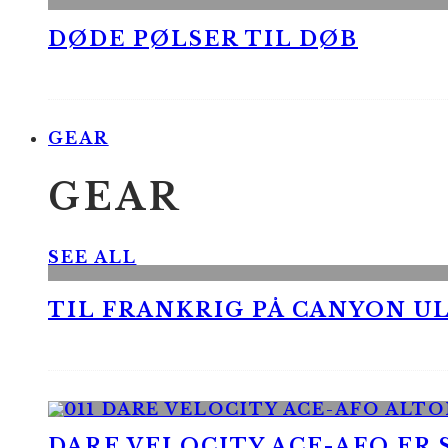
DØDE PØLSER TIL DØB
GEAR
GEAR
SEE ALL
TIL FRANKRIG PÅ CANYON UL
DARE VELOCITY ACE-AFO ER