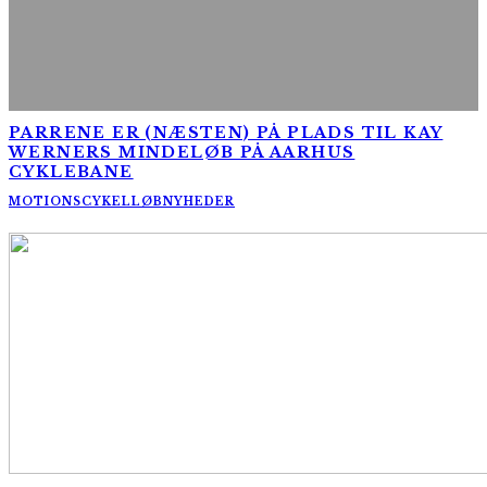
PARRENE ER (NÆSTEN) PÅ PLADS TIL KAY
WERNERS MINDELØB PÅ AARHUS
CYKLEBANE
MOTIONSCYKELLØB
NYHEDER
AltomCykling.dk 2025 | Tel.: +45 23 49 19 39