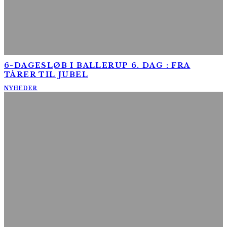
6-DAGESLØB I BALLERUP 6. DAG : FRA
TÅRER TIL JUBEL
NYHEDER