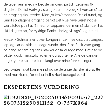
de tage hjem med ny bedste omgang på tid i dette års 6-
dagsløb. Daniel Hartvig viste lige par nr. 7, 2 og 9 hvordan sådan
en omgang skal trædes. Med 70 km/t tonsede Daniel rundt, og
vandt søndagens omgang på tid! Det ville have været nogle
værdifulde point at få med for topparrende, men så skal de til at
stå tidligere op, for 19 årige Daniel Hartvig vil også lege med!
Frederik Schwartz er bliver kongen af den nye disciplin, longest
lap, og har de sidste 2 dage vundet den. Elias Busk viser gang
på gang, at ham og hans makker også vil lege med. Det gør de
både i udskilningsløb, jagterne og spurterne. Alle de danske
unge ryttere har præsteret langt over mine forventninger.
Jeg syntes i skal komme ind og se de unge danske håb spille
med musklerne, for det er helt sikkert besøget værd.
EKSPERTENS VURDERING