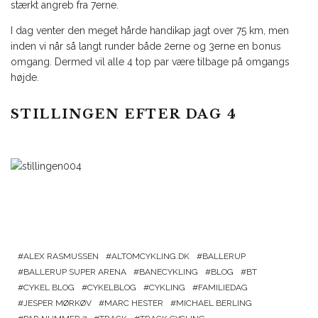
stærkt angreb fra 7erne.
I dag venter den meget hårde handikap jagt over 75 km, men
inden vi når så langt runder både 2erne og 3erne en bonus
omgang. Dermed vil alle 4 top par være tilbage på omgangs
højde.
STILLINGEN EFTER DAG 4
ALEX RASMUSSEN
ALTOMCYKLING.DK
BALLERUP
BALLERUP SUPER ARENA
BANECYKLING
BLOG
BT
CYKEL BLOG
CYKELBLOG
CYKLING
FAMILIEDAG
JESPER MØRKØV
MARC HESTER
MICHAEL BERLING