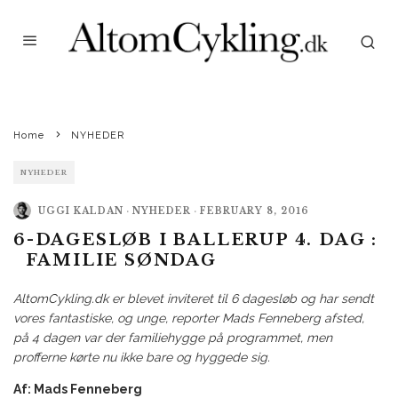
Marc Hester fører an i børnekonkurrencen på dag 4 / 6 Dagesløbet i Ballerup Super
Arena Foto © Lars Rønbøg / 6dageslobet.dk
Home
NYHEDER
NYHEDER
UGGI KALDAN
·
NYHEDER
·
FEBRUARY 8, 2016
6-DAGESLØB I BALLERUP 4. DAG :
FAMILIE SØNDAG
AltomCykling.dk er blevet inviteret til 6 dagesløb og har sendt
vores fantastiske, og unge, reporter Mads Fenneberg afsted,
på 4 dagen var der familiehygge på programmet, men
profferne kørte nu ikke bare og hyggede sig.
Af: Mads Fenneberg