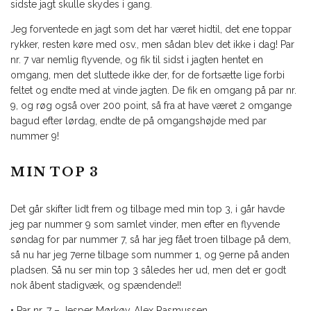
sidste jagt skulle skydes i gang.
Jeg forventede en jagt som det har været hidtil, det ene toppar
rykker, resten køre med osv., men sådan blev det ikke i dag! Par
nr. 7 var nemlig flyvende, og fik til sidst i jagten hentet en
omgang, men det sluttede ikke der, for de fortsætte lige forbi
feltet og endte med at vinde jagten. De fik en omgang på par nr.
9, og røg også over 200 point, så fra at have været 2 omgange
bagud efter lørdag, endte de på omgangshøjde med par
nummer 9!
MIN TOP 3
Det går skifter lidt frem og tilbage med min top 3, i går havde
jeg par nummer 9 som samlet vinder, men efter en flyvende
søndag for par nummer 7, så har jeg fået troen tilbage på dem,
så nu har jeg 7erne tilbage som nummer 1, og 9erne på anden
pladsen. Så nu ser min top 3 således her ud, men det er godt
nok åbent stadigvæk, og spændende!!
• Par nr. 7 – Jesper Mørkøv, Alex Rasmussen