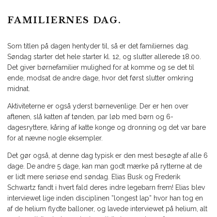
FAMILIERNES DAG.
Som titlen på dagen hentyder til, så er det familiernes dag.
Søndag starter det hele starter kl. 12, og slutter allerede 18.00.
Det giver børnefamilier mulighed for at komme og se det til
ende, modsat de andre dage, hvor det først slutter omkring
midnat.
Aktiviteterne er også yderst børnevenlige. Der er hen over
aftenen, slå katten af tønden, par løb med børn og 6-
dagesryttere, kåring af katte konge og dronning og det var bare
for at nævne nogle eksempler.
Det gør også, at denne dag typisk er den mest besøgte af alle 6
dage. De andre 5 dage, kan man godt mærke på rytterne at de
er lidt mere seriøse end søndag. Elias Busk og Frederik
Schwartz fandt i hvert fald deres indre legebarn frem! Elias blev
interviewet lige inden disciplinen ”longest lap” hvor han tog en
af de helium flydte balloner, og lavede interviewet på helium, alt