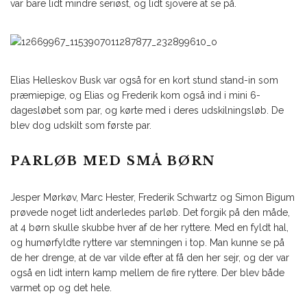
var bare lidt mindre seriøst, og lidt sjovere at se på.
Elias Helleskov Busk var også for en kort stund stand-in som
præmiepige, og Elias og Frederik kom også ind i mini 6-
dagesløbet som par, og kørte med i deres udskilningsløb. De
blev dog udskilt som første par.
PARLØB MED SMÅ BØRN
Jesper Mørkøv, Marc Hester, Frederik Schwartz og Simon Bigum
prøvede noget lidt anderledes parløb. Det forgik på den måde,
at 4 børn skulle skubbe hver af de her ryttere. Med en fyldt hal,
og humørfyldte ryttere var stemningen i top. Man kunne se på
de her drenge, at de var vilde efter at få den her sejr, og der var
også en lidt intern kamp mellem de fire ryttere. Der blev både
varmet op og det hele.