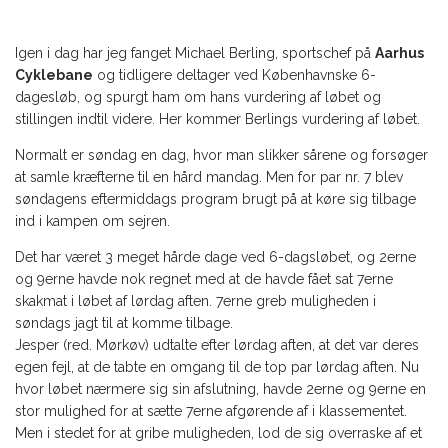
Igen i dag har jeg fanget Michael Berling, sportschef på
Aarhus
Cyklebane
og tidligere deltager ved Københavnske 6-
dagesløb, og spurgt ham om hans vurdering af løbet og
stillingen indtil videre. Her kommer Berlings vurdering af løbet.
Normalt er søndag en dag, hvor man slikker sårene og forsøger
at samle kræfterne til en hård mandag. Men for par nr. 7 blev
søndagens eftermiddags program brugt på at køre sig tilbage
ind i kampen om sejren.
Det har været 3 meget hårde dage ved 6-dagsløbet, og 2erne
og 9erne havde nok regnet med at de havde fået sat 7erne
skakmat i løbet af lørdag aften. 7erne greb muligheden i
søndags jagt til at komme tilbage.
Jesper (red. Mørkøv) udtalte efter lørdag aften, at det var deres
egen fejl, at de tabte en omgang til de top par lørdag aften. Nu
hvor løbet nærmere sig sin afslutning, havde 2erne og 9erne en
stor mulighed for at sætte 7erne afgørende af i klassementet.
Men i stedet for at gribe muligheden, lod de sig overraske af et