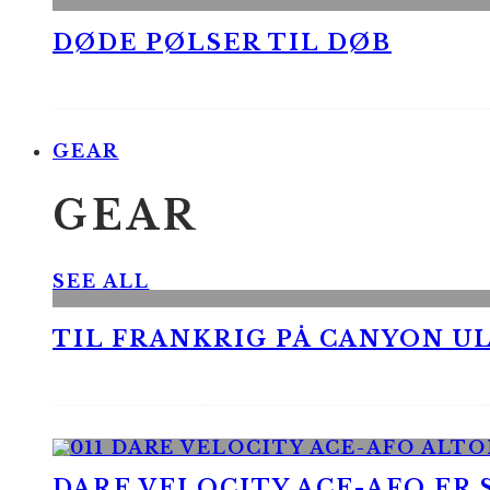
DØDE PØLSER TIL DØB
GEAR
GEAR
SEE ALL
TIL FRANKRIG PÅ CANYON UL
DARE VELOCITY ACE-AFO ER