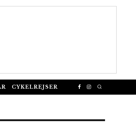
AR
CYKELREJSER