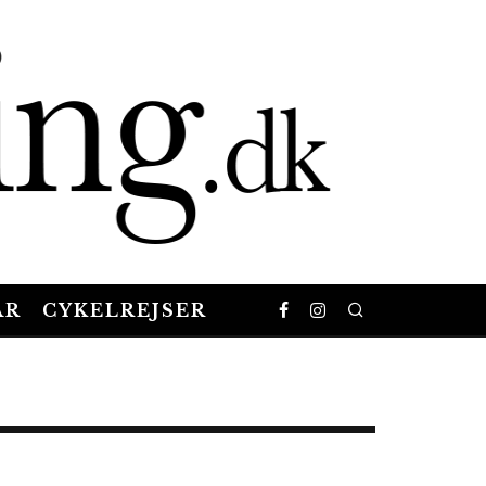
AR
CYKELREJSER