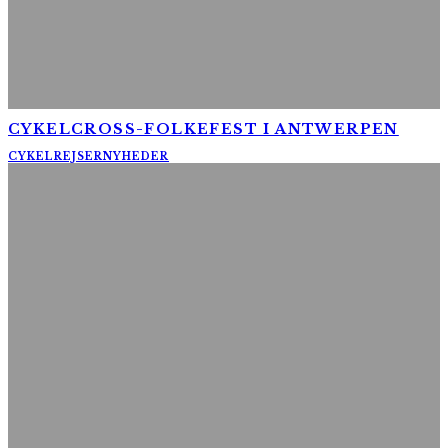
CYKELCROSS-FOLKEFEST I ANTWERPEN
CYKELREJSER
NYHEDER