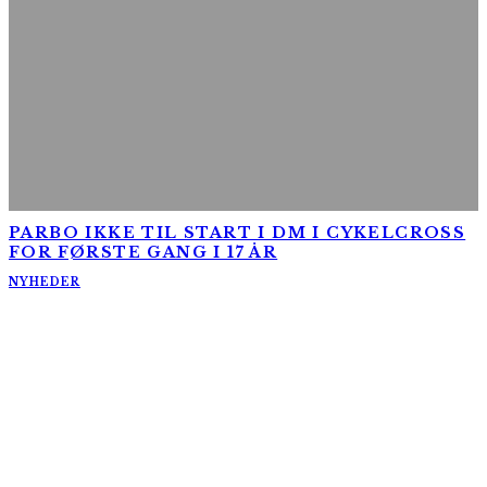
PARBO IKKE TIL START I DM I CYKELCROSS
FOR FØRSTE GANG I 17 ÅR
NYHEDER