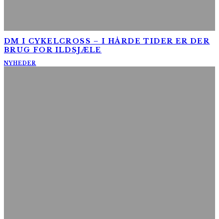
DM I CYKELCROSS – I HÅRDE TIDER ER DER
BRUG FOR ILDSJÆLE
NYHEDER