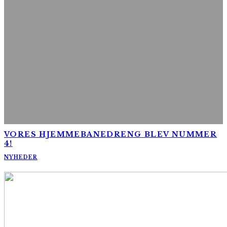
VORES HJEMMEBANEDRENG BLEV NUMMER
4!
NYHEDER
AltomCykling.dk 2025 | Tel.: +45 23 49 19 39