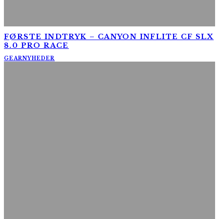
FØRSTE INDTRYK – CANYON INFLITE CF SLX
8.0 PRO RACE
GEAR
NYHEDER