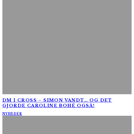
DM I CROSS – SIMON VANDT… OG DET
GJORDE CAROLINE BOHÉ OGSÅ!
NYHEDER