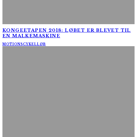
KONGEETAPEN 2018: LØBET ER BLEVET TIL
EN MALKEMASKINE
MOTIONSCYKELLØB