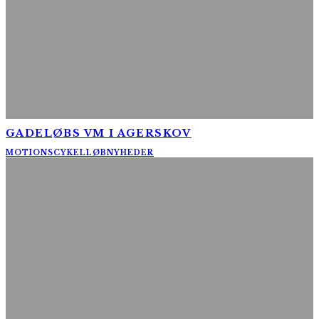
GADELØBS VM I AGERSKOV
MOTIONSCYKELLØB
NYHEDER