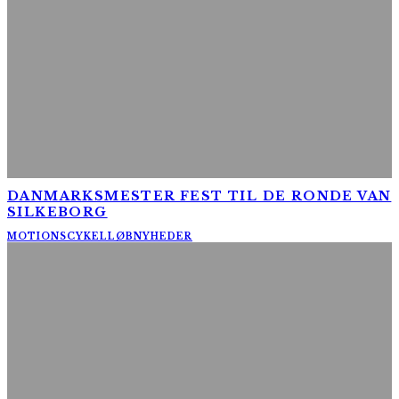
DANMARKSMESTER FEST TIL DE RONDE VAN
SILKEBORG
MOTIONSCYKELLØB
NYHEDER