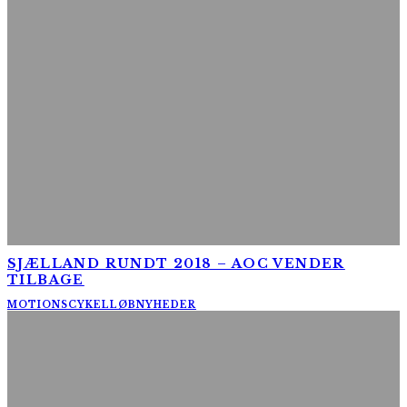
SJÆLLAND RUNDT 2018 – AOC VENDER
TILBAGE
MOTIONSCYKELLØB
NYHEDER