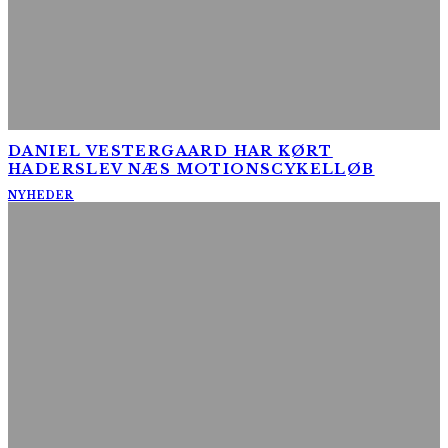
DANIEL VESTERGAARD HAR KØRT
HADERSLEV NÆS MOTIONSCYKELLØB
NYHEDER