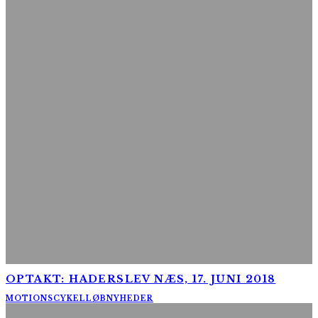
OPTAKT: HADERSLEV NÆS, 17. JUNI 2018
MOTIONSCYKELLØB
NYHEDER