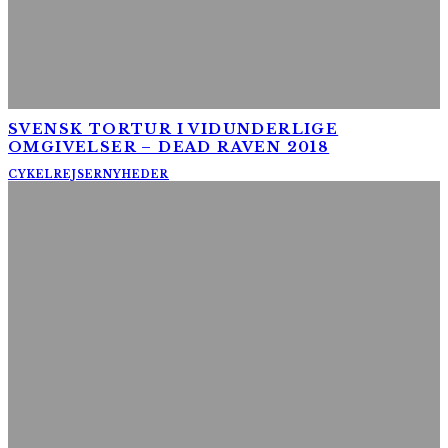
SVENSK TORTUR I VIDUNDERLIGE
OMGIVELSER – DEAD RAVEN 2018
CYKELREJSER
NYHEDER