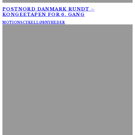
POSTNORD DANMARK RUNDT –
KONGEETAPEN FOR 6. GANG
MOTIONSCYKELLØB
NYHEDER