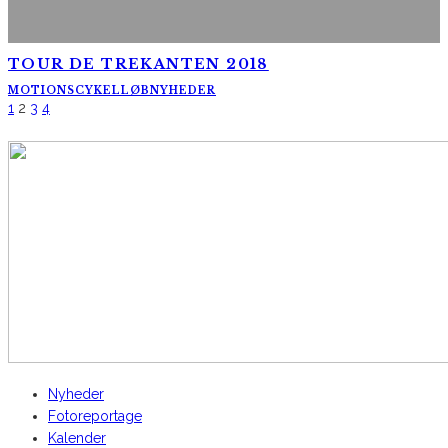
TOUR DE TREKANTEN 2018
MOTIONSCYKELLØB
NYHEDER
1
2
3
4
AltomCykling.dk 2025 | Tel.: +45 23 49 19 39
Nyheder
Fotoreportage
Kalender