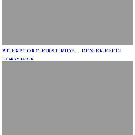
3T EXPLORO FIRST RIDE – DEN ER FEEE!
GEAR
NYHEDER