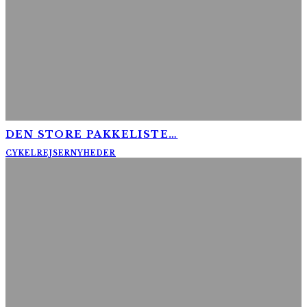
DEN STORE PAKKELISTE…
CYKELREJSER
NYHEDER