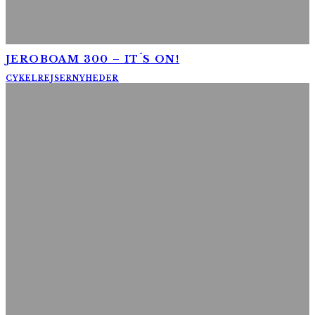
JEROBOAM 300 – IT´S ON!
CYKELREJSER
NYHEDER