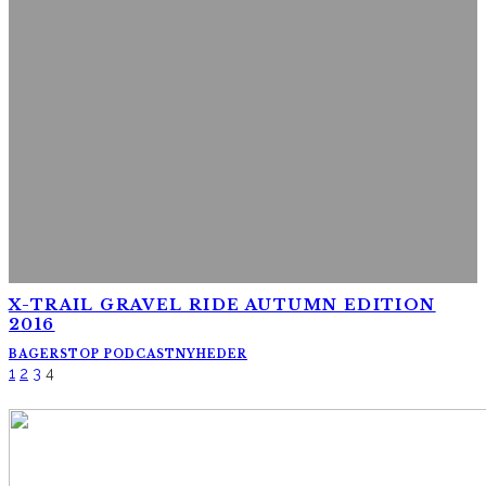
X-TRAIL GRAVEL RIDE AUTUMN EDITION
2016
BAGERSTOP PODCAST
NYHEDER
1
2
3
4
AltomCykling.dk 2025 | Tel.: +45 23 49 19 39