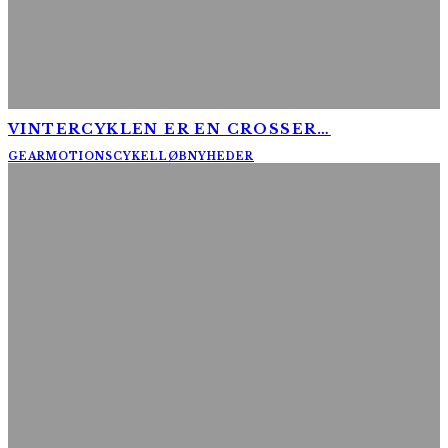
VINTERCYKLEN ER EN CROSSER…
GEAR
MOTIONSCYKELLØB
NYHEDER