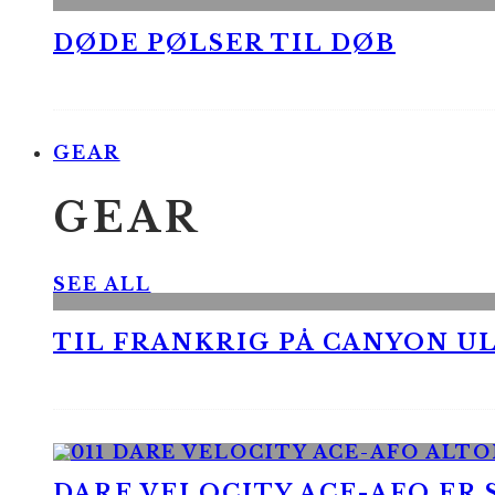
DØDE PØLSER TIL DØB
GEAR
GEAR
SEE ALL
TIL FRANKRIG PÅ CANYON UL
DARE VELOCITY ACE-AFO ER