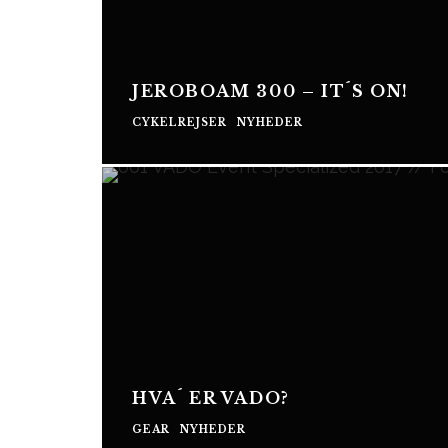
JEROBOAM 300 – IT´S ON!
CYKELREJSER
NYHEDER
HVA´ ER VADO?
GEAR
NYHEDER