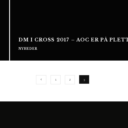
DM I CROSS 2017 – AOC ER PÅ PLET
NYHEDER
1
2
3